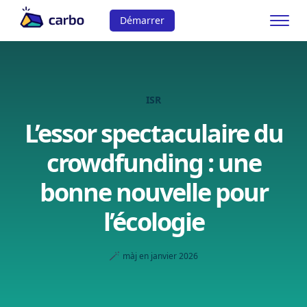
Démarrer
ISR
L’essor spectaculaire du
crowdfunding : une
bonne nouvelle pour
l’écologie
🪄
màj en janvier 2026