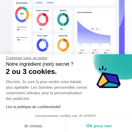
Continuer sans accepter
Notre ingrédient (non) secret ?
2 ou 3 cookies.
Maîtriser son bilan carbone devient
Discrets, ils sont là pour rendre votre balade
plus agréable. Les données personnelles seront
un jeu d'enfant avec Carbo.
notamment utilisées pour la personnalisation
des publicités.
Lire la politique de confidentialité
Découvrir Carbo
Consentements certifiés par
Je choisis
OK pour moi