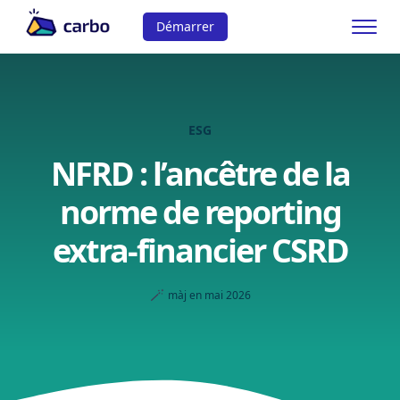
Démarrer
ESG
NFRD : l’ancêtre de la
norme de reporting
extra-financier CSRD
🪄
màj en mai 2026