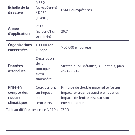
NFRD
Échelle de la
(européenne)
CSRD (européenne)
directive
/ DPEF
(France)
2017
Année
(aujourd’hui
2024
d’application
terminée)
Organisations
> 11 000 en
> 50 000 en Europe
concernées
Europe
Description
de la
Données
Stratégie ESG détaillée, KPI définis, plan
politique
attendues
d’action clair
extra-
financière
Prise en
Ceux qui ont
Principe de double matérialité (ce qui
compte des
un impact
impact l’entreprise aussi bien que les
risques
sur
impacts de l’entreprise sur son
climatiques
l’entreprise
environnement)
Tableau différences entre NFRD et CSRD